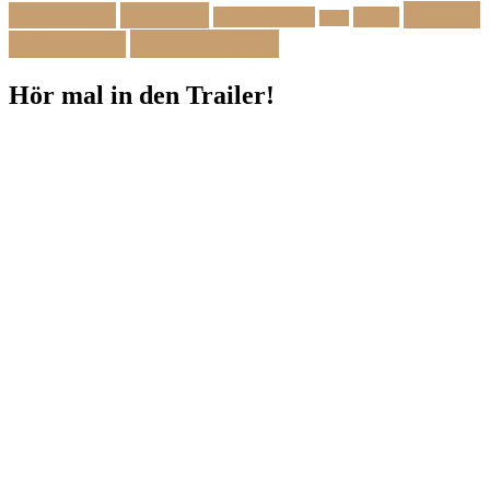
Zutaten
Vegetarisch
Vorspeise
Weihnachten
Winter
Wild
Zwischengang
Zutatenliste
Hör mal in den Trailer!