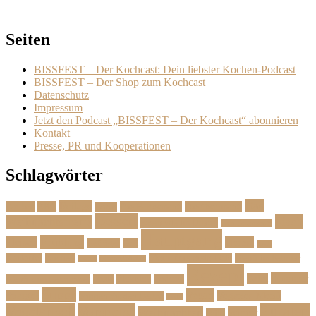
Seiten
BISSFEST – Der Kochcast: Dein liebster Kochen-Podcast
BISSFEST – Der Shop zum Kochcast
Datenschutz
Impressum
Jetzt den Podcast „BISSFEST – Der Kochcast“ abonnieren
Kontakt
Presse, PR und Kooperationen
Schlagwörter
Das
Beilage
Backen
BBQ
Das Herbstmenü
Das Ostermenü
Bonus
Dessert
Fisch
Weihnachtsmenü
Essen wie im Urlaub
Familienrezepte
Hauptgang
Frühling
Fleisch
Herbst
Geflügel
Grill
Kalb
Kartoffel
Kuchen
Menü fürs erste Date
Menü im Februar
Lachs
Meeresfrüchte
Rezept
Sommer
Salat
Menü zum Geburtstag
Pasta
Picknick
Podcast
Suppe
Vegan
Spargel
Veganes Menü
Suppen für den Herbst
Tarte
Zutaten
Vegetarisch
Vorspeise
Weihnachten
Winter
Wild