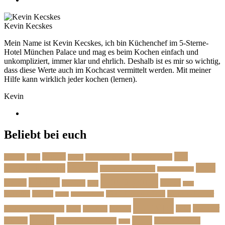
Kevin Kecskes
Mein Name ist Kevin Kecskes, ich bin Küchenchef im 5-Sterne-
Hotel München Palace und mag es beim Kochen einfach und
unkompliziert, immer klar und ehrlich. Deshalb ist es mir so wichtig,
dass diese Werte auch im Kochcast vermittelt werden. Mit meiner
Hilfe kann wirklich jeder kochen (lernen).
Kevin
Beliebt bei euch
Das
Beilage
Backen
BBQ
Das Herbstmenü
Das Ostermenü
Bonus
Dessert
Fisch
Weihnachtsmenü
Essen wie im Urlaub
Familienrezepte
Hauptgang
Frühling
Fleisch
Herbst
Geflügel
Grill
Kalb
Kartoffel
Kuchen
Menü fürs erste Date
Menü im Februar
Lachs
Meeresfrüchte
Rezept
Sommer
Salat
Menü zum Geburtstag
Pasta
Picknick
Podcast
Suppe
Vegan
Spargel
Veganes Menü
Suppen für den Herbst
Tarte