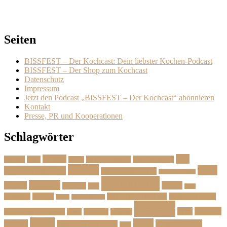
Seiten
BISSFEST – Der Kochcast: Dein liebster Kochen-Podcast
BISSFEST – Der Shop zum Kochcast
Datenschutz
Impressum
Jetzt den Podcast „BISSFEST – Der Kochcast“ abonnieren
Kontakt
Presse, PR und Kooperationen
Schlagwörter
Das
Beilage
Backen
BBQ
Das Herbstmenü
Das Ostermenü
Bonus
Dessert
Fisch
Weihnachtsmenü
Essen wie im Urlaub
Familienrezepte
Hauptgang
Frühling
Fleisch
Herbst
Geflügel
Grill
Kalb
Kartoffel
Kuchen
Menü fürs erste Date
Menü im Februar
Lachs
Meeresfrüchte
Rezept
Sommer
Salat
Menü zum Geburtstag
Pasta
Picknick
Podcast
Suppe
Vegan
Spargel
Veganes Menü
Suppen für den Herbst
Tarte