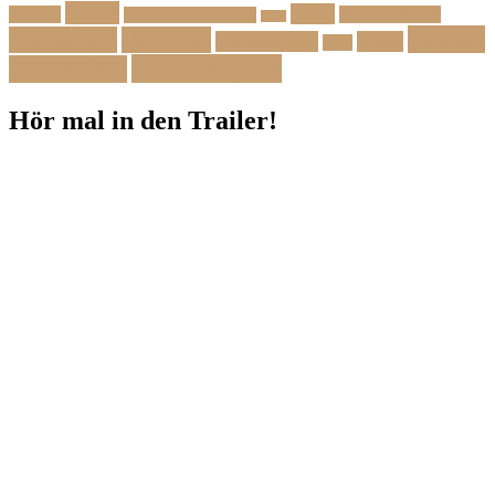
Suppe
Vegan
Spargel
Veganes Menü
Suppen für den Herbst
Tarte
Zutaten
Vegetarisch
Vorspeise
Weihnachten
Winter
Wild
Zwischengang
Zutatenliste
Hör mal in den Trailer!