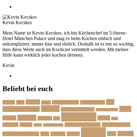
Kevin Kecskes
Mein Name ist Kevin Kecskes, ich bin Küchenchef im 5-Sterne-
Hotel München Palace und mag es beim Kochen einfach und
unkompliziert, immer klar und ehrlich. Deshalb ist es mir so wichtig,
dass diese Werte auch im Kochcast vermittelt werden. Mit meiner
Hilfe kann wirklich jeder kochen (lernen).
Kevin
Beliebt bei euch
Das
Beilage
Backen
BBQ
Das Herbstmenü
Das Ostermenü
Bonus
Dessert
Fisch
Weihnachtsmenü
Essen wie im Urlaub
Familienrezepte
Hauptgang
Frühling
Fleisch
Herbst
Geflügel
Grill
Kalb
Kartoffel
Kuchen
Menü fürs erste Date
Menü im Februar
Lachs
Meeresfrüchte
Rezept
Sommer
Salat
Menü zum Geburtstag
Pasta
Picknick
Podcast