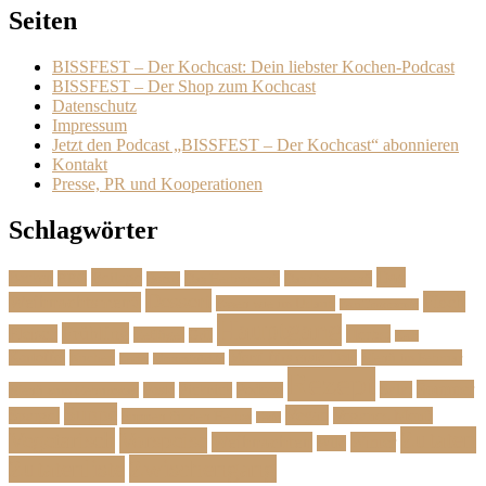
Seiten
BISSFEST – Der Kochcast: Dein liebster Kochen-Podcast
BISSFEST – Der Shop zum Kochcast
Datenschutz
Impressum
Jetzt den Podcast „BISSFEST – Der Kochcast“ abonnieren
Kontakt
Presse, PR und Kooperationen
Schlagwörter
Das
Beilage
Backen
BBQ
Das Herbstmenü
Das Ostermenü
Bonus
Dessert
Fisch
Weihnachtsmenü
Essen wie im Urlaub
Familienrezepte
Hauptgang
Frühling
Fleisch
Herbst
Geflügel
Grill
Kalb
Kartoffel
Kuchen
Menü fürs erste Date
Menü im Februar
Lachs
Meeresfrüchte
Rezept
Sommer
Salat
Menü zum Geburtstag
Pasta
Picknick
Podcast
Suppe
Vegan
Spargel
Veganes Menü
Suppen für den Herbst
Tarte
Zutaten
Vegetarisch
Vorspeise
Weihnachten
Winter
Wild
Zwischengang
Zutatenliste