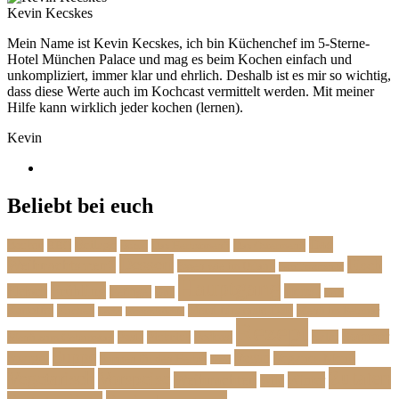
Kevin Kecskes
Mein Name ist Kevin Kecskes, ich bin Küchenchef im 5-Sterne-
Hotel München Palace und mag es beim Kochen einfach und
unkompliziert, immer klar und ehrlich. Deshalb ist es mir so wichtig,
dass diese Werte auch im Kochcast vermittelt werden. Mit meiner
Hilfe kann wirklich jeder kochen (lernen).
Kevin
Beliebt bei euch
Das
Beilage
Backen
BBQ
Das Herbstmenü
Das Ostermenü
Bonus
Dessert
Fisch
Weihnachtsmenü
Essen wie im Urlaub
Familienrezepte
Hauptgang
Frühling
Fleisch
Herbst
Geflügel
Grill
Kalb
Kartoffel
Kuchen
Menü fürs erste Date
Menü im Februar
Lachs
Meeresfrüchte
Rezept
Sommer
Salat
Menü zum Geburtstag
Pasta
Picknick
Podcast
Suppe
Vegan
Spargel
Veganes Menü
Suppen für den Herbst
Tarte
Zutaten
Vegetarisch
Vorspeise
Weihnachten
Winter
Wild