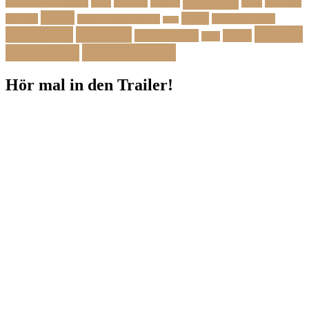
Sommer
Salat
Menü zum Geburtstag
Pasta
Picknick
Podcast
Suppe
Vegan
Spargel
Veganes Menü
Suppen für den Herbst
Tarte
Zutaten
Vegetarisch
Vorspeise
Weihnachten
Winter
Wild
Zwischengang
Zutatenliste
Hör mal in den Trailer!