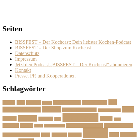
Seiten
BISSFEST – Der Kochcast: Dein liebster Kochen-Podcast
BISSFEST – Der Shop zum Kochcast
Datenschutz
Impressum
Jetzt den Podcast „BISSFEST – Der Kochcast“ abonnieren
Kontakt
Presse, PR und Kooperationen
Schlagwörter
Das
Beilage
Backen
BBQ
Das Herbstmenü
Das Ostermenü
Bonus
Dessert
Fisch
Weihnachtsmenü
Essen wie im Urlaub
Familienrezepte
Hauptgang
Frühling
Fleisch
Herbst
Geflügel
Grill
Kalb
Kartoffel
Kuchen
Menü fürs erste Date
Menü im Februar
Lachs
Meeresfrüchte
Rezept
Sommer
Salat
Menü zum Geburtstag
Pasta
Picknick
Podcast