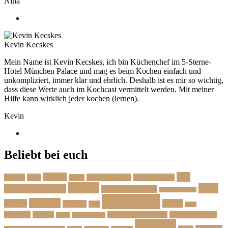
Nina
Kevin Kecskes
Mein Name ist Kevin Kecskes, ich bin Küchenchef im 5-Sterne-
Hotel München Palace und mag es beim Kochen einfach und
unkompliziert, immer klar und ehrlich. Deshalb ist es mir so wichtig,
dass diese Werte auch im Kochcast vermittelt werden. Mit meiner
Hilfe kann wirklich jeder kochen (lernen).
Kevin
Beliebt bei euch
Das
Beilage
Backen
BBQ
Das Herbstmenü
Das Ostermenü
Bonus
Dessert
Fisch
Weihnachtsmenü
Essen wie im Urlaub
Familienrezepte
Hauptgang
Frühling
Fleisch
Herbst
Geflügel
Grill
Kalb
Kartoffel
Kuchen
Menü fürs erste Date
Menü im Februar
Lachs
Meeresfrüchte
Rezept