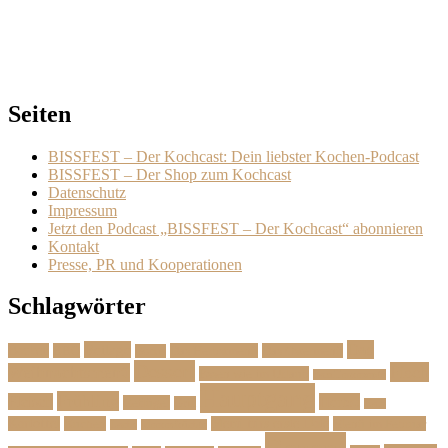
Seiten
BISSFEST – Der Kochcast: Dein liebster Kochen-Podcast
BISSFEST – Der Shop zum Kochcast
Datenschutz
Impressum
Jetzt den Podcast „BISSFEST – Der Kochcast“ abonnieren
Kontakt
Presse, PR und Kooperationen
Schlagwörter
Das
Beilage
Backen
BBQ
Das Herbstmenü
Das Ostermenü
Bonus
Dessert
Fisch
Weihnachtsmenü
Essen wie im Urlaub
Familienrezepte
Hauptgang
Frühling
Fleisch
Herbst
Geflügel
Grill
Kalb
Kartoffel
Kuchen
Menü fürs erste Date
Menü im Februar
Lachs
Meeresfrüchte