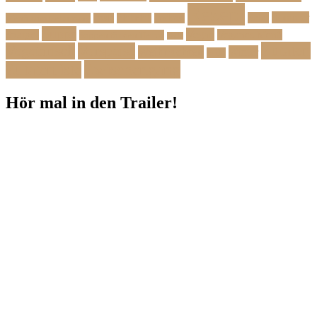
Rezept
Sommer
Salat
Menü zum Geburtstag
Pasta
Picknick
Podcast
Suppe
Vegan
Spargel
Veganes Menü
Suppen für den Herbst
Tarte
Zutaten
Vegetarisch
Vorspeise
Weihnachten
Winter
Wild
Zwischengang
Zutatenliste
Hör mal in den Trailer!