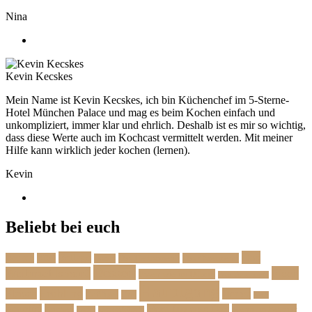
Nina
Kevin Kecskes
Mein Name ist Kevin Kecskes, ich bin Küchenchef im 5-Sterne-
Hotel München Palace und mag es beim Kochen einfach und
unkompliziert, immer klar und ehrlich. Deshalb ist es mir so wichtig,
dass diese Werte auch im Kochcast vermittelt werden. Mit meiner
Hilfe kann wirklich jeder kochen (lernen).
Kevin
Beliebt bei euch
Das
Beilage
Backen
BBQ
Das Herbstmenü
Das Ostermenü
Bonus
Dessert
Fisch
Weihnachtsmenü
Essen wie im Urlaub
Familienrezepte
Hauptgang
Frühling
Fleisch
Herbst
Geflügel
Grill
Kalb
Kartoffel
Kuchen
Menü fürs erste Date
Menü im Februar
Lachs
Meeresfrüchte