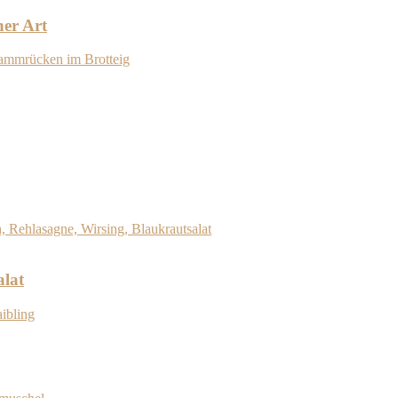
her Art
alat