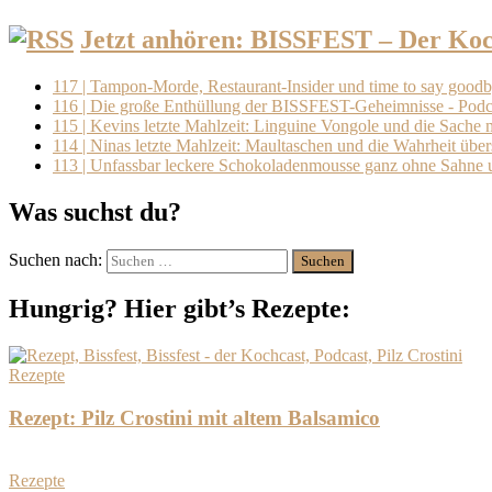
Jetzt anhören: BISSFEST – Der Koc
117 | Tampon-Morde, Restaurant-Insider und time to say goodby
116 | Die große Enthüllung der BISSFEST-Geheimnisse - Podca
115 | Kevins letzte Mahlzeit: Linguine Vongole und die Sache 
114 | Ninas letzte Mahlzeit: Maultaschen und die Wahrheit übe
113 | Unfassbar leckere Schokoladenmousse ganz ohne Sahne 
Was suchst du?
Suchen nach:
Hungrig? Hier gibt’s Rezepte:
Rezepte
Rezept: Pilz Crostini mit altem Balsamico
Rezepte