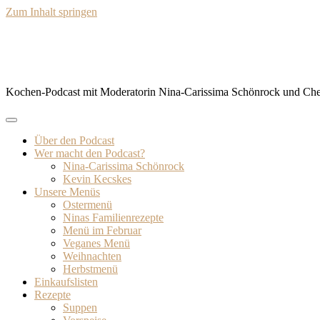
Zum Inhalt springen
BISSFEST – Der Kochcast
Kochen-Podcast mit Moderatorin Nina-Carissima Schönrock und Ch
Über den Podcast
Wer macht den Podcast?
Nina-Carissima Schönrock
Kevin Kecskes
Unsere Menüs
Ostermenü
Ninas Familienrezepte
Menü im Februar
Veganes Menü
Weihnachten
Herbstmenü
Einkaufslisten
Rezepte
Suppen