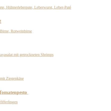
!
d Tomatenpesto