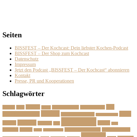
Seiten
BISSFEST – Der Kochcast: Dein liebster Kochen-Podcast
BISSFEST – Der Shop zum Kochcast
Datenschutz
Impressum
Jetzt den Podcast „BISSFEST – Der Kochcast“ abonnieren
Kontakt
Presse, PR und Kooperationen
Schlagwörter
Das
Beilage
Backen
BBQ
Das Herbstmenü
Das Ostermenü
Bonus
Dessert
Fisch
Weihnachtsmenü
Essen wie im Urlaub
Familienrezepte
Hauptgang
Frühling
Fleisch
Herbst
Geflügel
Grill
Kalb
Kartoffel
Kuchen
Menü fürs erste Date
Menü im Februar
Lachs
Meeresfrüchte