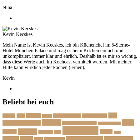
Nina
Kevin Kecskes
Mein Name ist Kevin Kecskes, ich bin Küchenchef im 5-Sterne-
Hotel München Palace und mag es beim Kochen einfach und
unkompliziert, immer klar und ehrlich. Deshalb ist es mir so wichtig,
dass diese Werte auch im Kochcast vermittelt werden. Mit meiner
Hilfe kann wirklich jeder kochen (lernen).
Kevin
Beliebt bei euch
Das
Beilage
Backen
BBQ
Das Herbstmenü
Das Ostermenü
Bonus
Dessert
Fisch
Weihnachtsmenü
Essen wie im Urlaub
Familienrezepte
Hauptgang
Frühling
Fleisch
Herbst
Geflügel
Grill
Kalb
Kartoffel
Kuchen
Menü fürs erste Date
Menü im Februar
Lachs
Meeresfrüchte