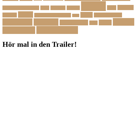
Rezept
Sommer
Salat
Menü zum Geburtstag
Pasta
Picknick
Podcast
Suppe
Vegan
Spargel
Veganes Menü
Suppen für den Herbst
Tarte
Zutaten
Vegetarisch
Vorspeise
Weihnachten
Winter
Wild
Zwischengang
Zutatenliste
Hör mal in den Trailer!