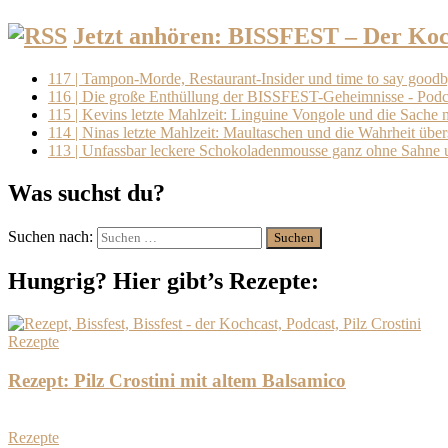
Jetzt anhören: BISSFEST – Der Koc
117 | Tampon-Morde, Restaurant-Insider und time to say goodby
116 | Die große Enthüllung der BISSFEST-Geheimnisse - Podca
115 | Kevins letzte Mahlzeit: Linguine Vongole und die Sache 
114 | Ninas letzte Mahlzeit: Maultaschen und die Wahrheit übe
113 | Unfassbar leckere Schokoladenmousse ganz ohne Sahne 
Was suchst du?
Suchen nach:
Hungrig? Hier gibt’s Rezepte:
Rezepte
Rezept: Pilz Crostini mit altem Balsamico
Rezepte