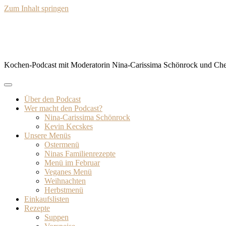
Zum Inhalt springen
BISSFEST – Der Kochcast
Kochen-Podcast mit Moderatorin Nina-Carissima Schönrock und Ch
Über den Podcast
Wer macht den Podcast?
Nina-Carissima Schönrock
Kevin Kecskes
Unsere Menüs
Ostermenü
Ninas Familienrezepte
Menü im Februar
Veganes Menü
Weihnachten
Herbstmenü
Einkaufslisten
Rezepte
Suppen