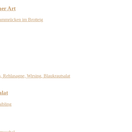
her Art
alat