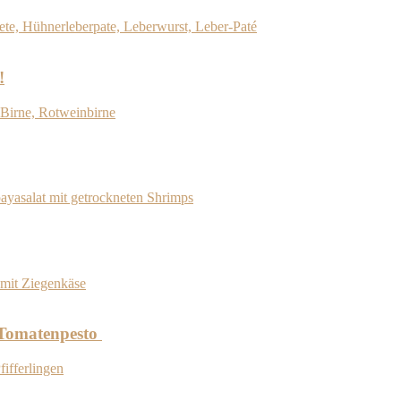
!
d Tomatenpesto