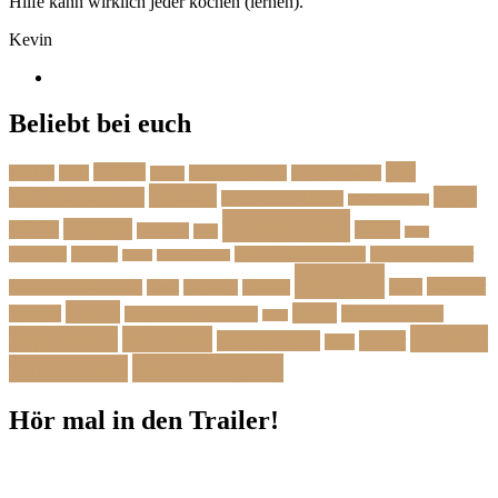
Hilfe kann wirklich jeder kochen (lernen).
Kevin
Beliebt bei euch
Das
Beilage
Backen
BBQ
Das Herbstmenü
Das Ostermenü
Bonus
Dessert
Fisch
Weihnachtsmenü
Essen wie im Urlaub
Familienrezepte
Hauptgang
Frühling
Fleisch
Herbst
Geflügel
Grill
Kalb
Kartoffel
Kuchen
Menü fürs erste Date
Menü im Februar
Lachs
Meeresfrüchte
Rezept
Sommer
Salat
Menü zum Geburtstag
Pasta
Picknick
Podcast
Suppe
Vegan
Spargel
Veganes Menü
Suppen für den Herbst
Tarte
Zutaten
Vegetarisch
Vorspeise
Weihnachten
Winter
Wild
Zwischengang
Zutatenliste
Hör mal in den Trailer!