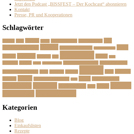
Jetzt den Podcast „BISSFEST – Der Kochcast“ abonnieren
Kontakt
Presse, PR und Kooperationen
Schlagwörter
Das
Beilage
Backen
BBQ
Das Herbstmenü
Das Ostermenü
Bonus
Dessert
Fisch
Weihnachtsmenü
Essen wie im Urlaub
Familienrezepte
Hauptgang
Frühling
Fleisch
Herbst
Geflügel
Grill
Kalb
Kartoffel
Kuchen
Menü fürs erste Date
Menü im Februar
Lachs
Meeresfrüchte
Rezept
Sommer
Salat
Menü zum Geburtstag
Pasta
Picknick
Podcast
Suppe
Vegan
Spargel
Veganes Menü
Suppen für den Herbst
Tarte
Zutaten
Vegetarisch
Vorspeise
Weihnachten
Winter
Wild
Zwischengang
Zutatenliste
Kategorien
Blog
Einkaufslisten
Rezepte