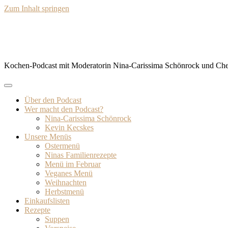
Zum Inhalt springen
BISSFEST – Der Kochcast
Kochen-Podcast mit Moderatorin Nina-Carissima Schönrock und Ch
Über den Podcast
Wer macht den Podcast?
Nina-Carissima Schönrock
Kevin Kecskes
Unsere Menüs
Ostermenü
Ninas Familienrezepte
Menü im Februar
Veganes Menü
Weihnachten
Herbstmenü
Einkaufslisten
Rezepte
Suppen