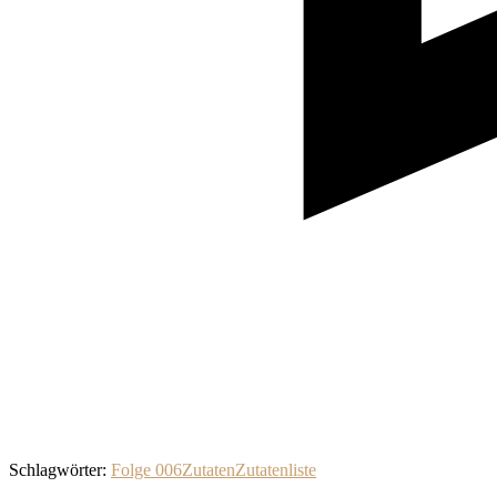
Schlagwörter:
Folge 006
Zutaten
Zutatenliste