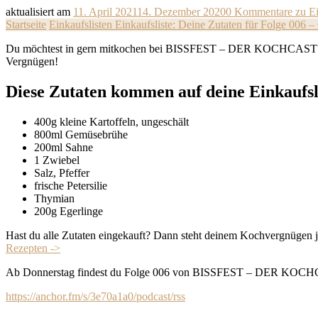
aktualisiert am
11. April 2021
14. Dezember 2020
0 Kommentare
zu Ei
Startseite
Einkaufslisten
Einkaufsliste: Deine Zutaten für Folge 006 –
Du möchtest in gern mitkochen bei BISSFEST – DER KOCHCAST? Hier f
Vergnügen!
Diese Zutaten kommen auf deine Einkaufsli
400g kleine Kartoffeln, ungeschält
800ml Gemüsebrühe
200ml Sahne
1 Zwiebel
Salz, Pfeffer
frische Petersilie
Thymian
200g Egerlinge
Hast du alle Zutaten eingekauft? Dann steht deinem Kochvergnügen j
Rezepten ->
Ab Donnerstag findest du Folge 006 von BISSFEST – DER KOCHCAST
https://anchor.fm/s/3e70a1a0/podcast/rss