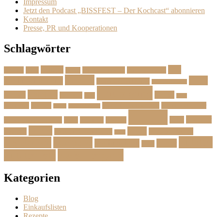
Impressum
Jetzt den Podcast „BISSFEST – Der Kochcast“ abonnieren
Kontakt
Presse, PR und Kooperationen
Schlagwörter
Das
Beilage
Backen
BBQ
Das Herbstmenü
Das Ostermenü
Bonus
Dessert
Fisch
Weihnachtsmenü
Essen wie im Urlaub
Familienrezepte
Hauptgang
Frühling
Fleisch
Herbst
Geflügel
Grill
Kalb
Kartoffel
Kuchen
Menü fürs erste Date
Menü im Februar
Lachs
Meeresfrüchte
Rezept
Sommer
Salat
Menü zum Geburtstag
Pasta
Picknick
Podcast
Suppe
Vegan
Spargel
Veganes Menü
Suppen für den Herbst
Tarte
Zutaten
Vegetarisch
Vorspeise
Weihnachten
Winter
Wild
Zwischengang
Zutatenliste
Kategorien
Blog
Einkaufslisten
Rezepte