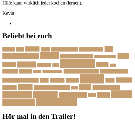
Hilfe kann wirklich jeder kochen (lernen).
Kevin
Beliebt bei euch
Das
Beilage
Backen
BBQ
Das Herbstmenü
Das Ostermenü
Bonus
Dessert
Fisch
Weihnachtsmenü
Essen wie im Urlaub
Familienrezepte
Hauptgang
Frühling
Fleisch
Herbst
Geflügel
Grill
Kalb
Kartoffel
Kuchen
Menü fürs erste Date
Menü im Februar
Lachs
Meeresfrüchte
Rezept
Sommer
Salat
Menü zum Geburtstag
Pasta
Picknick
Podcast
Suppe
Vegan
Spargel
Veganes Menü
Suppen für den Herbst
Tarte
Zutaten
Vegetarisch
Vorspeise
Weihnachten
Winter
Wild
Zwischengang
Zutatenliste
Hör mal in den Trailer!