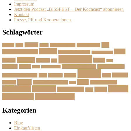
Impressum
Jetzt den Podcast „BISSFEST – Der Kochcast“ abonnieren
Kontakt
Presse, PR und Kooperationen
Schlagwörter
Das
Beilage
Backen
BBQ
Das Herbstmenü
Das Ostermenü
Bonus
Dessert
Fisch
Weihnachtsmenü
Essen wie im Urlaub
Familienrezepte
Hauptgang
Frühling
Fleisch
Herbst
Geflügel
Grill
Kalb
Kartoffel
Kuchen
Menü fürs erste Date
Menü im Februar
Lachs
Meeresfrüchte
Rezept
Sommer
Salat
Menü zum Geburtstag
Pasta
Picknick
Podcast
Suppe
Vegan
Spargel
Veganes Menü
Suppen für den Herbst
Tarte
Zutaten
Vegetarisch
Vorspeise
Weihnachten
Winter
Wild
Zwischengang
Zutatenliste
Kategorien
Blog
Einkaufslisten