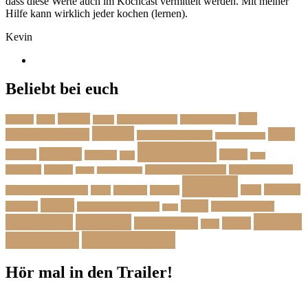
dass diese Werte auch im Kochcast vermittelt werden. Mit meiner
Hilfe kann wirklich jeder kochen (lernen).
Kevin
Beliebt bei euch
Das
Beilage
Backen
BBQ
Das Herbstmenü
Das Ostermenü
Bonus
Dessert
Fisch
Weihnachtsmenü
Essen wie im Urlaub
Familienrezepte
Hauptgang
Frühling
Fleisch
Herbst
Geflügel
Grill
Kalb
Kartoffel
Kuchen
Menü fürs erste Date
Menü im Februar
Lachs
Meeresfrüchte
Rezept
Sommer
Salat
Menü zum Geburtstag
Pasta
Picknick
Podcast
Suppe
Vegan
Spargel
Veganes Menü
Suppen für den Herbst
Tarte
Zutaten
Vegetarisch
Vorspeise
Weihnachten
Winter
Wild
Zwischengang
Zutatenliste
Hör mal in den Trailer!