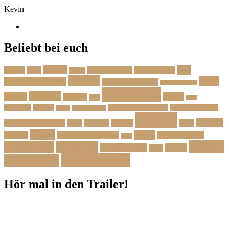
Kevin
Beliebt bei euch
Das
Beilage
Backen
BBQ
Das Herbstmenü
Das Ostermenü
Bonus
Dessert
Fisch
Weihnachtsmenü
Essen wie im Urlaub
Familienrezepte
Hauptgang
Frühling
Fleisch
Herbst
Geflügel
Grill
Kalb
Kartoffel
Kuchen
Menü fürs erste Date
Menü im Februar
Lachs
Meeresfrüchte
Rezept
Sommer
Salat
Menü zum Geburtstag
Pasta
Picknick
Podcast
Suppe
Vegan
Spargel
Veganes Menü
Suppen für den Herbst
Tarte
Zutaten
Vegetarisch
Vorspeise
Weihnachten
Winter
Wild
Zwischengang
Zutatenliste
Hör mal in den Trailer!