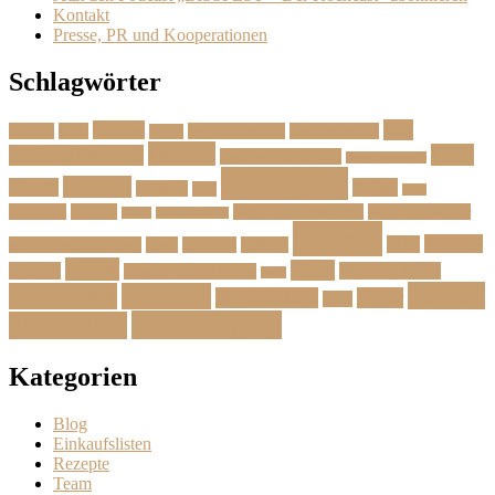
Kontakt
Presse, PR und Kooperationen
Schlagwörter
Das
Beilage
Backen
BBQ
Das Herbstmenü
Das Ostermenü
Bonus
Dessert
Fisch
Weihnachtsmenü
Essen wie im Urlaub
Familienrezepte
Hauptgang
Frühling
Fleisch
Herbst
Geflügel
Grill
Kalb
Kartoffel
Kuchen
Menü fürs erste Date
Menü im Februar
Lachs
Meeresfrüchte
Rezept
Sommer
Salat
Menü zum Geburtstag
Pasta
Picknick
Podcast
Suppe
Vegan
Spargel
Veganes Menü
Suppen für den Herbst
Tarte
Zutaten
Vegetarisch
Vorspeise
Weihnachten
Winter
Wild
Zwischengang
Zutatenliste
Kategorien
Blog
Einkaufslisten
Rezepte
Team