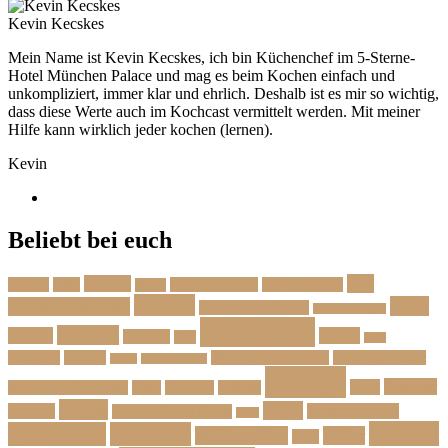
Kevin Kecskes
Mein Name ist Kevin Kecskes, ich bin Küchenchef im 5-Sterne-
Hotel München Palace und mag es beim Kochen einfach und
unkompliziert, immer klar und ehrlich. Deshalb ist es mir so wichtig,
dass diese Werte auch im Kochcast vermittelt werden. Mit meiner
Hilfe kann wirklich jeder kochen (lernen).
Kevin
Beliebt bei euch
Das
Beilage
Backen
BBQ
Das Herbstmenü
Das Ostermenü
Bonus
Dessert
Fisch
Weihnachtsmenü
Essen wie im Urlaub
Familienrezepte
Hauptgang
Frühling
Fleisch
Herbst
Geflügel
Grill
Kalb
Kartoffel
Kuchen
Menü fürs erste Date
Menü im Februar
Lachs
Meeresfrüchte
Rezept
Sommer
Salat
Menü zum Geburtstag
Pasta
Picknick
Podcast
Suppe
Vegan
Spargel
Veganes Menü
Suppen für den Herbst
Tarte
Zutaten
Vegetarisch
Vorspeise
Weihnachten
Winter
Wild