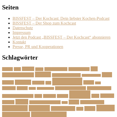
Seiten
BISSFEST – Der Kochcast: Dein liebster Kochen-Podcast
BISSFEST – Der Shop zum Kochcast
Datenschutz
Impressum
Jetzt den Podcast „BISSFEST – Der Kochcast“ abonnieren
Kontakt
Presse, PR und Kooperationen
Schlagwörter
Das
Beilage
Backen
BBQ
Das Herbstmenü
Das Ostermenü
Bonus
Dessert
Fisch
Weihnachtsmenü
Essen wie im Urlaub
Familienrezepte
Hauptgang
Frühling
Fleisch
Herbst
Geflügel
Grill
Kalb
Kartoffel
Kuchen
Menü fürs erste Date
Menü im Februar
Lachs
Meeresfrüchte
Rezept
Sommer
Salat
Menü zum Geburtstag
Pasta
Picknick
Podcast
Suppe
Vegan
Spargel
Veganes Menü
Suppen für den Herbst
Tarte
Zutaten
Vegetarisch
Vorspeise
Weihnachten
Winter
Wild
Zwischengang
Zutatenliste