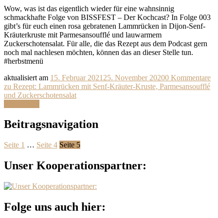
Wow, was ist das eigentlich wieder für eine wahnsinnig
schmackhafte Folge von BISSFEST – Der Kochcast? In Folge 003
gibt’s für euch einen rosa gebratenen Lammrücken in Dijon-Senf-
Kräuterkruste mit Parmesansoufflé und lauwarmem
Zuckerschotensalat. Für alle, die das Rezept aus dem Podcast gern
noch mal nachlesen möchten, können das an dieser Stelle tun.
#herbstmenü
aktualisiert am
15. Februar 2021
25. November 2020
0 Kommentare
zu Rezept: Lammrücken mit Senf-Kräuter-Kruste, Parmesansoufflé
und Zuckerschotensalat
Weiterlesen
Beitragsnavigation
Seite
1
…
Seite
4
Seite
5
Unser Kooperationspartner:
Folge uns auch hier: